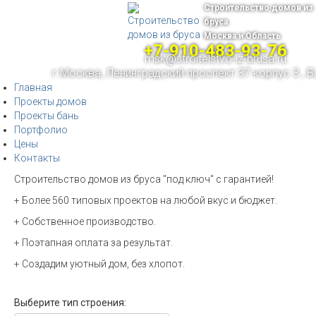
Строительство домов из
бруса
Москва и Область
+7-910-483-93-76
msk@stroitelstvo-iz-brusa.ru
г.Москва, Ленинградский проспект 37 корпус 3 , 
Главная
Проекты домов
Проекты бань
Портфолио
Цены
Контакты
Строительство домов из бруса "под ключ" с гарантией!
+ Более 560 типовых проектов на любой вкус и бюджет.
+ Собственное производство.
+ Поэтапная оплата за результат.
+ Создадим уютный дом, без хлопот.
Выберите тип строения: