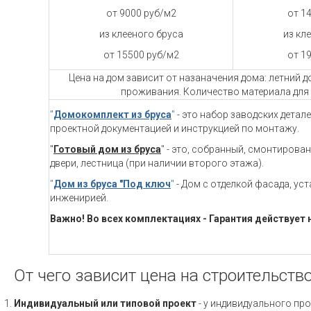
от 9000 руб/м2
от 1
из клееного бруса
из кл
от 15500 руб/м2
от 1
Цена на дом зависит от назаначения дома: летний 
проживания. Количество материала для 
"
Домокомплект из бруса
"
- это набор заводских детал
проектной документацией и инструкцией по монтажу.
"
Готовый дом из бруса
" - это, собранный, смонтирова
двери, лестница (при наличии второго этажа).
"
Дом из бруса "Под ключ
"
- Дом с отделкой фасада, ус
инженирией.
Важно! Во всех комплектациях - Гарантия действует 
От чего зависит цена на строительств
Индивидуальный или типовой проект
- у индивидуального про