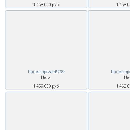
1 458 000 руб.
1 458 0
Проект дома №299
Проект д
Цена:
Це
1 459 000 руб.
1 462 0