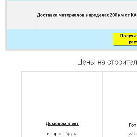
Доставка материалов в пределах 200 км от К
Получи
рас
Цены на строител
Домокомплект
Гот
из проф. бруса
из 