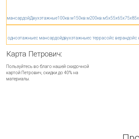
мансардой
Двухэтажные
100кв.м
150кв.м
200кв.м
5x5
5x6
5x7
5x8
5
одноэтажные
с мансардой
двухэтажные
с террасой
с верандой
с
Карта
Петрович:
Пользуйтесь во благо нашей скидочной
картой Петрович, скидки до 40% на
материалы.
Про