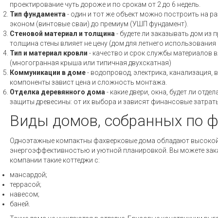
проектирование чуть дороже и по срокам от 2 до 6 недель.
Тип фундамента
- один и тот же объект можно построить на ра
эконом (винтовые сваи) до премиум (УШП фундамент).
Стеновой материал и толщина
- будете ли заказывать дом из 
толщина стены влияет не цену (дом для летнего использовани
Тип и материал кровли
- качество и срок службы материалов вл
(многогранная крыша или типичная двухскатная)
Коммуникации в доме
- водопровод, электрика, канализация, 
компоненты завист цена и сложность монтажа.
Отделка деревянного дома
- какие двери, окна, будет ли отд
защиты древесины: от их выбора и зависят финансовые затраты
Виды домов, собранных по ф
Одноэтажные компактны фахверковые дома обладают высоко
энергоэффективностью и уютной планировкой. Вы можете зак
компании такие коттеджи с:
мансардой;
террасой;
навесом;
баней.