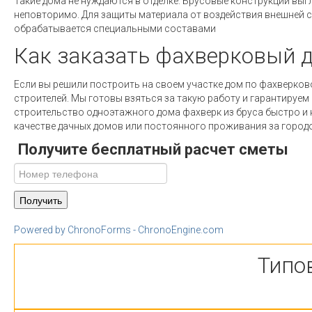
Такие дома не нуждаются в отделке. Брусовые конструкции выг
неповторимо. Для защиты материала от воздействия внешней 
обрабатывается специальными составами
Как заказать фахверковый 
Если вы решили построить на своем участке дом по фахверково
строителей. Мы готовы взяться за такую работу и гарантируе
строительство одноэтажного дома фахверк из бруса быстро и
качестве дачных домов или постоянного проживания за город
Получите бесплатный расчет сметы
Powered by ChronoForms - ChronoEngine.com
Типо