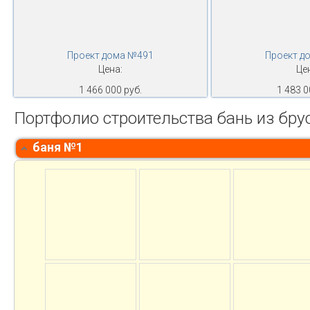
Проект дома №491
Проект д
Цена:
Це
1 466 000 руб.
1 483 0
Портфолио строительства бань из бру
баня №1