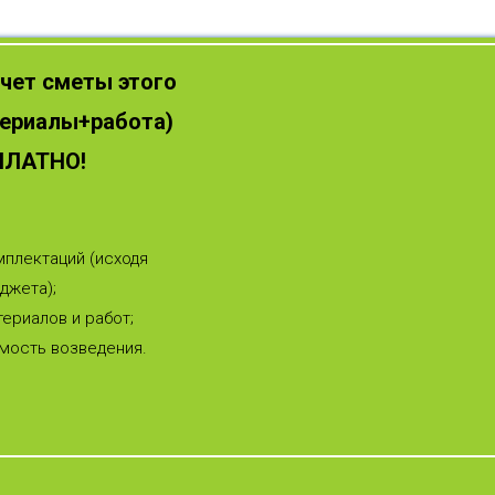
чет сметы этого
териалы+работа)
ПЛАТНО!
плектаций (исходя
джета);
ериалов и работ;
мость возведения.