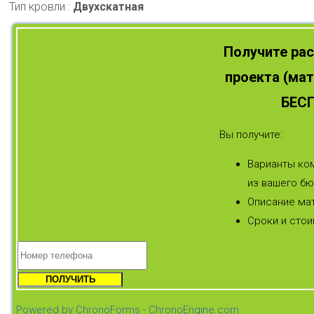
Тип кровли
:
Двухскатная
Получите рас
проекта (ма
БЕС
Вы получите:
Варианты ком
из вашего бю
Описание мат
Сроки и стои
Powered by ChronoForms - ChronoEngine.com