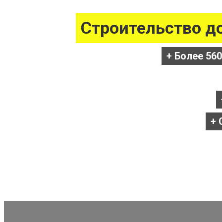
Строительство до
+ Более 56
+ 