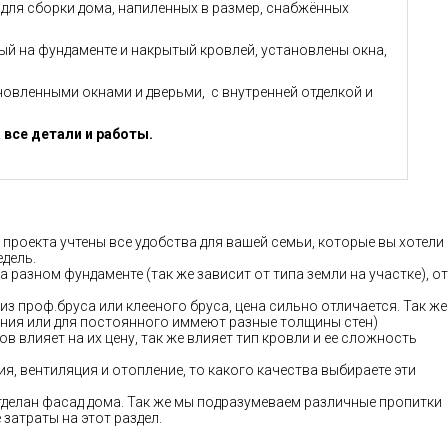
й для сборки дома, напиленных в размер, снабжённых
ный на фундаменте и накрытый кровлей, установлены окна,
ановленными окнами и дверьми, с внутренней отделкой и
 все детали и работы.
 проекта учтены все удобства для вашей семьи, которые вы хотели
едель.
а разном фундаменте (так же зависит от типа земли на участке), от
 из проф.бруса или клееного бруса, цена сильно отличается. Так же
ания или для постоянного иммеют разные толщины стен)
в влияет на их цену, так же влияет тип кровли и ее сложность
ия, вентиляция и отопление, то какого качества выбираете эти
 отделан фасад дома. Так же мы подразумеваем различные пропитки
затраты на этот раздел.