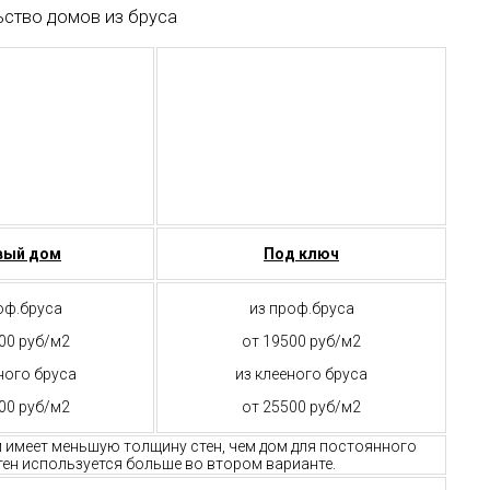
ьство домов из бруса
вый дом
Под ключ
оф.бруса
из проф.бруса
00 руб/м2
от 19500 руб/м2
ного бруса
из клееного бруса
00 руб/м2
от 25500 руб/м2
м имеет меньшую толщину стен, чем дом для постоянного
ен используется больше во втором варианте.