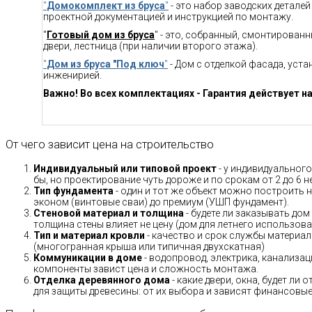
"
Домокомплект из бруса
"
- это набор заводских детале
проектной документацией и инструкцией по монтажу.
"
Готовый дом из бруса
" - это, собранный, смонтирован
двери, лестница (при наличии второго этажа).
"
Дом из бруса "Под ключ
"
- Дом с отделкой фасада, уст
инженирией.
Важно! Во всех комплектациях - Гарантия действует на
От чего зависит цена на строительство
Индивидуальный или типовой проект
- у индивидуального
бы, но проектирование чуть дороже и по срокам от 2 до 6 н
Тип фундамента
- один и тот же объект можно построить н
эконом (винтовые сваи) до премиум (УШП фундамент).
Стеновой материал и толщина
- будете ли заказывать дом
толщина стены влияет не цену (дом для летнего использов
Тип и материал кровли
- качество и срок службы материало
(многогранная крыша или типичная двухскатная)
Коммуникации в доме
- водопровод, электрика, канализац
компоненты завист цена и сложность монтажа.
Отделка деревянного дома
- какие двери, окна, будет ли
для защиты древесины: от их выбора и зависят финансовые 