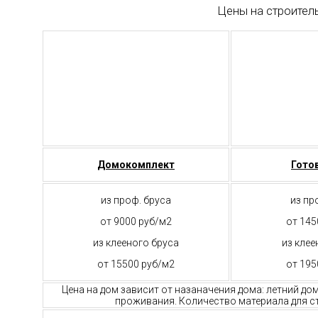
Цены на строител
Домокомплект
Гото
из проф. бруса
из пр
от 9000 руб/м2
от 145
из клееного бруса
из клее
от 15500 руб/м2
от 195
Цена на дом зависит от назаначения дома: летний до
проживания. Количество материала для ст