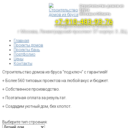
Строительство домов из
бруса
Москва и Область
+7-910-483-93-76
msk@stroitelstvo-iz-brusa.ru
г.Москва, Ленинградский проспект 37 корпус 3 , БЦ
Главная
Проекты домов
Проекты бань
Портфолио
Цены
Контакты
Строительство домов из бруса "под ключ" с гарантией!
+ Более 560 типовых проектов на любой вкус и бюджет.
+ Собственное производство.
+ Поэтапная оплата за результат.
+ Создадим уютный дом, без хлопот.
Выберите тип строения: