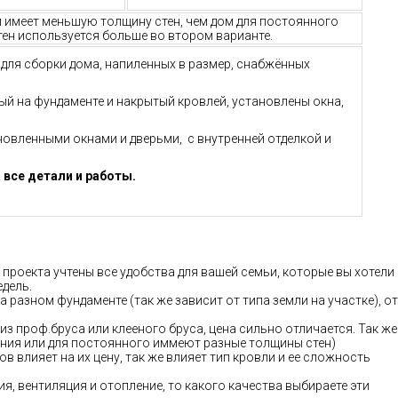
м имеет меньшую толщину стен, чем дом для постоянного
ен используется больше во втором варианте.
й для сборки дома, напиленных в размер, снабжённых
ный на фундаменте и накрытый кровлей, установлены окна,
ановленными окнами и дверьми, с внутренней отделкой и
 все детали и работы.
 проекта учтены все удобства для вашей семьи, которые вы хотели
едель.
а разном фундаменте (так же зависит от типа земли на участке), от
 из проф.бруса или клееного бруса, цена сильно отличается. Так же
ания или для постоянного иммеют разные толщины стен)
в влияет на их цену, так же влияет тип кровли и ее сложность
ия, вентиляция и отопление, то какого качества выбираете эти