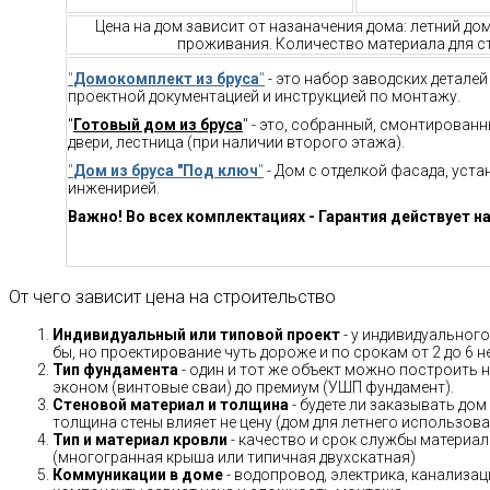
Цена на дом зависит от назаначения дома: летний до
проживания. Количество материала для ст
"
Домокомплект из бруса
"
- это набор заводских детале
проектной документацией и инструкцией по монтажу.
"
Готовый дом из бруса
" - это, собранный, смонтирован
двери, лестница (при наличии второго этажа).
"
Дом из бруса "Под ключ
"
- Дом с отделкой фасада, уст
инженирией.
Важно! Во всех комплектациях - Гарантия действует на
От чего зависит цена на строительство
Индивидуальный или типовой проект
- у индивидуального
бы, но проектирование чуть дороже и по срокам от 2 до 6 н
Тип фундамента
- один и тот же объект можно построить н
эконом (винтовые сваи) до премиум (УШП фундамент).
Стеновой материал и толщина
- будете ли заказывать дом
толщина стены влияет не цену (дом для летнего использов
Тип и материал кровли
- качество и срок службы материало
(многогранная крыша или типичная двухскатная)
Коммуникации в доме
- водопровод, электрика, канализац