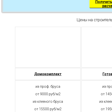
Получить
расч
Цены на строител
Домокомплект
Гото
из проф. бруса
из пр
от 9000 руб/м2
от 145
из клееного бруса
из клее
от 15500 руб/м2
от 195