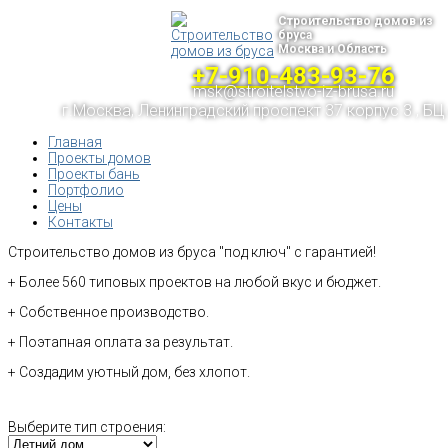
Строительство домов из
бруса
Москва и Область
+7-910-483-93-76
msk@stroitelstvo-iz-brusa.ru
г.Москва, Ленинградский проспект 37 корпус 3 , БЦ
Главная
Проекты домов
Проекты бань
Портфолио
Цены
Контакты
Строительство домов из бруса "под ключ" с гарантией!
+ Более 560 типовых проектов на любой вкус и бюджет.
+ Собственное производство.
+ Поэтапная оплата за результат.
+ Создадим уютный дом, без хлопот.
Выберите тип строения: