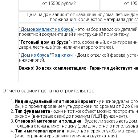
от 15500 руб/м2
от 195
Цена на дом зависит от назаначения дома: летний до
проживания. Количество материала для ст
"
Домокомплект из бруса
"
- это набор заводских детале
проектной документацией и инструкцией по монтажу.
"
Готовый дом из бруса
" - это, собранный, смонтирован
двери, лестница (при наличии второго этажа).
"
Дом из бруса "Под ключ
"
- Дом с отделкой фасада, уст
инженирией.
Важно! Во всех комплектациях - Гарантия действует на
От чего зависит цена на строительство
Индивидуальный или типовой проект
- у индивидуального
бы, но проектирование чуть дороже и по срокам от 2 до 6 н
Тип фундамента
- один и тот же объект можно построить н
эконом (винтовые сваи) до премиум (УШП фундамент).
Стеновой материал и толщина
- будете ли заказывать дом
толщина стены влияет не цену (дом для летнего использов
Тип и материал кровли
- качество и срок службы материало
(многогранная крыша или типичная двухскатная)