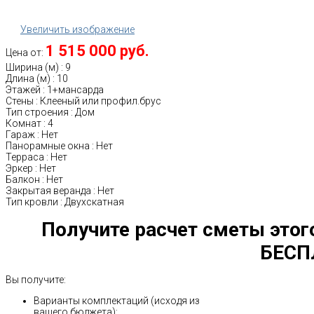
Увеличить изображение
1 515 000 руб.
Цена от:
Ширина (м)
:
9
Длина (м)
:
10
Этажей
:
1+мансарда
Стены
:
Клееный или профил.брус
Тип строения
:
Дом
Комнат
:
4
Гараж
:
Нет
Панорамные окна
:
Нет
Терраса
:
Нет
Эркер
:
Нет
Балкон
:
Нет
Закрытая веранда
:
Нет
Тип кровли
:
Двухскатная
Получите расчет сметы этог
БЕСП
Вы получите:
Варианты комплектаций (исходя из
вашего бюджета);