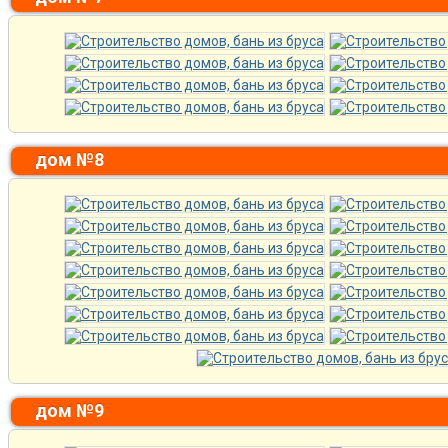
дом №8
дом №9