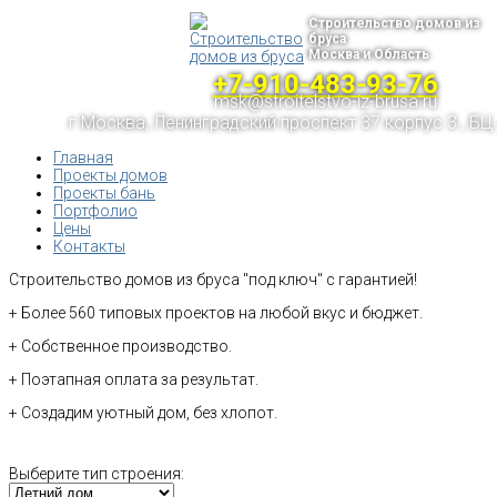
Строительство домов из
бруса
Москва и Область
+7-910-483-93-76
msk@stroitelstvo-iz-brusa.ru
г.Москва, Ленинградский проспект 37 корпус 3 , БЦ
Главная
Проекты домов
Проекты бань
Портфолио
Цены
Контакты
Строительство домов из бруса "под ключ" с гарантией!
+ Более 560 типовых проектов на любой вкус и бюджет.
+ Собственное производство.
+ Поэтапная оплата за результат.
+ Создадим уютный дом, без хлопот.
Выберите тип строения: