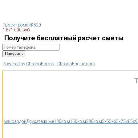
Проект дома №520
1 671 000 руб.
Получите бесплатный расчет сметы
Powered by ChronoForms - ChronoEngine.com
Т
мансардой
Двухэтажные
100кв.м
150кв.м
200кв.м
5x5
5x6
5x7
5x8
5x9