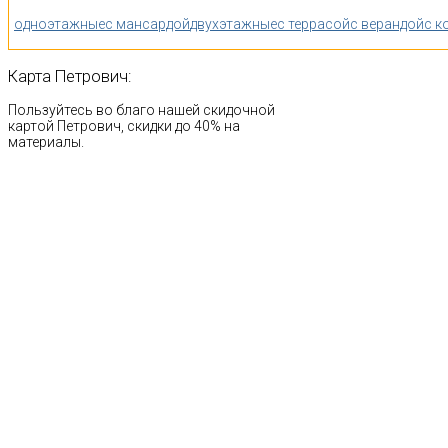
одноэтажные
с мансардой
двухэтажные
с террасой
с верандой
с к
Карта
Петрович:
Пользуйтесь во благо нашей скидочной
картой Петрович, скидки до 40% на
материалы.