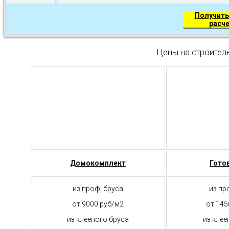
Получить
расч
Цены на строител
Домокомплект
Гото
из проф. бруса
из пр
от 9000 руб/м2
от 145
из клееного бруса
из клее