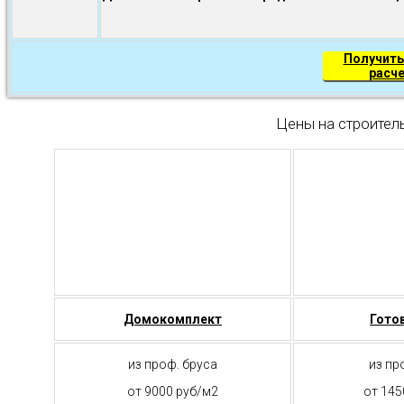
Получить
расч
Цены на строител
Домокомплект
Гото
из проф. бруса
из пр
от 9000 руб/м2
от 145