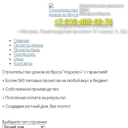
Строительство домов из
бруса
Москва и Область
+7-910-483-93-76
msk@stroitelstvo-iz-brusa.ru
г.Москва, Ленинградский проспект 37 корпус 3 , БЦ
Главная
Проекты домов
Проекты бань
Портфолио
Цены
Контакты
Строительство домов из бруса "под ключ" с гарантией!
+ Более 560 типовых проектов на любой вкус и бюджет.
+ Собственное производство.
+ Поэтапная оплата за результат.
+ Создадим уютный дом, без хлопот.
Выберите тип строения: