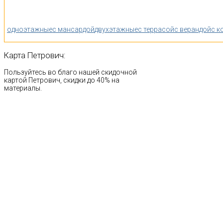
одноэтажные
с мансардой
двухэтажные
с террасой
с верандой
с к
Карта
Петрович:
Пользуйтесь во благо нашей скидочной
картой Петрович, скидки до 40% на
материалы.