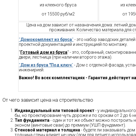
из клееного бруса
из клее
от 15500 руб/м2
от 195
Цена на дом зависит от назаначения дома: летний до
проживания. Количество материала для ст
"
Домокомплект из бруса
"
- это набор заводских детале
проектной документацией и инструкцией по монтажу.
"
Готовый дом из бруса
" - это, собранный, смонтирован
двери, лестница (при наличии второго этажа).
"
Дом из бруса "Под ключ
"
- Дом с отделкой фасада, уст
инженирией.
Важно! Во всех комплектациях - Гарантия действует на
От чего зависит цена на строительство
Индивидуальный или типовой проект
- у индивидуального
бы, но проектирование чуть дороже и по срокам от 2 до 6 н
Тип фундамента
- один и тот же объект можно построить н
эконом (винтовые сваи) до премиум (УШП фундамент).
Стеновой материал и толщина
- будете ли заказывать дом
толщина стены влияет не цену (дом для летнего использов