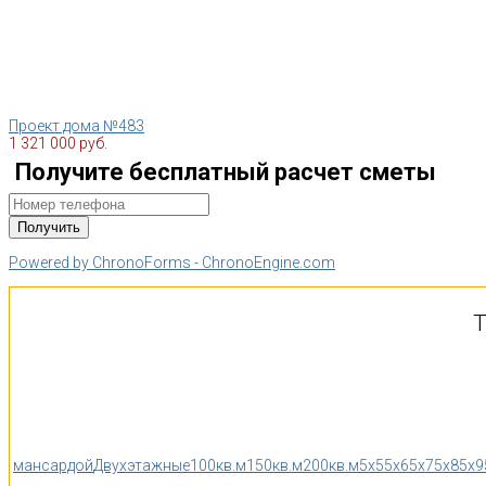
Проект дома №483
1 321 000 руб.
Получите бесплатный расчет сметы
Powered by ChronoForms - ChronoEngine.com
Т
мансардой
Двухэтажные
100кв.м
150кв.м
200кв.м
5x5
5x6
5x7
5x8
5x9