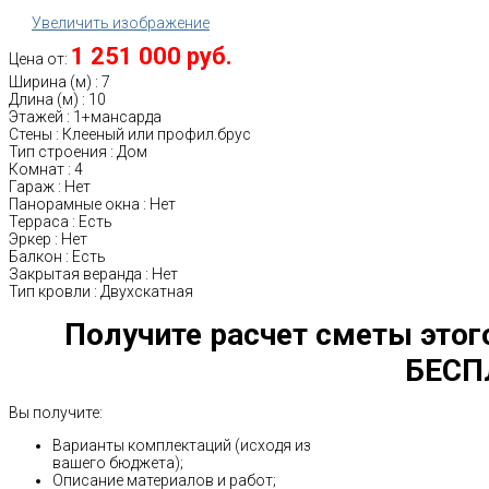
Увеличить изображение
1 251 000 руб.
Цена от:
Ширина (м)
:
7
Длина (м)
:
10
Этажей
:
1+мансарда
Стены
:
Клееный или профил.брус
Тип строения
:
Дом
Комнат
:
4
Гараж
:
Нет
Панорамные окна
:
Нет
Терраса
:
Есть
Эркер
:
Нет
Балкон
:
Есть
Закрытая веранда
:
Нет
Тип кровли
:
Двухскатная
Получите расчет сметы этог
БЕСП
Вы получите:
Варианты комплектаций (исходя из
вашего бюджета);
Описание материалов и работ;