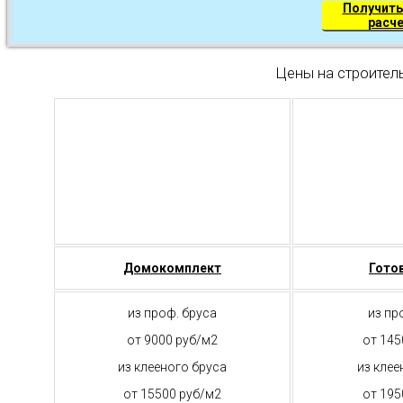
Получить
расч
Цены на строител
Домокомплект
Гото
из проф. бруса
из пр
от 9000 руб/м2
от 145
из клееного бруса
из клее
от 15500 руб/м2
от 195