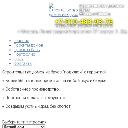
Строительство домов из
бруса
Москва и Область
+7-910-483-93-76
msk@stroitelstvo-iz-brusa.ru
г.Москва, Ленинградский проспект 37 корпус 3 , БЦ
Главная
Проекты домов
Проекты бань
Портфолио
Цены
Контакты
Строительство домов из бруса "под ключ" с гарантией!
+ Более 560 типовых проектов на любой вкус и бюджет.
+ Собственное производство.
+ Поэтапная оплата за результат.
+ Создадим уютный дом, без хлопот.
Выберите тип строения: