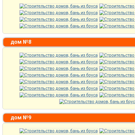
дом №8
дом №9