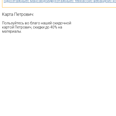
одноэтажные
с мансардой
двухэтажные
с террасой
с верандой
с к
Карта
Петрович:
Пользуйтесь во благо нашей скидочной
картой Петрович, скидки до 40% на
материалы.