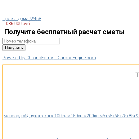
Проект дома №468
1 036 000 руб.
Получите бесплатный расчет сметы
Powered by ChronoForms - ChronoEngine.com
Т
мансардой
Двухэтажные
100кв.м
150кв.м
200кв.м
5x5
5x6
5x7
5x8
5x9