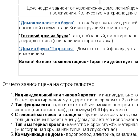
Цена на дом зависит от назаначения дома: летний до
проживания. Количество материала для ст
"
Домокомплект из бруса
"
- это набор заводских детале
проектной документацией и инструкцией по монтажу.
"
Готовый дом из бруса
" - это, собранный, смонтирован
двери, лестница (при наличии второго этажа).
"
Дом из бруса "Под ключ
"
- Дом с отделкой фасада, уст
инженирией.
Важно! Во всех комплектациях - Гарантия действует на
От чего зависит цена на строительство
Индивидуальный или типовой проект
- у индивидуального
бы, но проектирование чуть дороже и по срокам от 2 до 6 н
Тип фундамента
- один и тот же объект можно построить н
эконом (винтовые сваи) до премиум (УШП фундамент).
Стеновой материал и толщина
- будете ли заказывать дом
толщина стены влияет не цену (дом для летнего использов
Тип и материал кровли
- качество и срок службы материало
(многогранная крыша или типичная двухскатная)
Коммуникации в доме
- водопровод, электрика, канализац