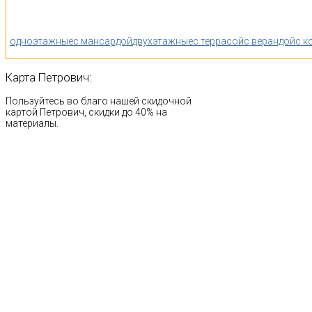
одноэтажные
с мансардой
двухэтажные
с террасой
с верандой
с к
Карта
Петрович:
Пользуйтесь во благо нашей скидочной
картой Петрович, скидки до 40% на
материалы.