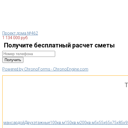
Проект дома №462
1 134 000 руб.
Получите бесплатный расчет сметы
Powered by ChronoForms - ChronoEngine.com
Т
мансардой
Двухэтажные
100кв.м
150кв.м
200кв.м
5x5
5x6
5x7
5x8
5x9