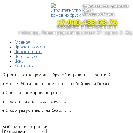
Строительство домов из
бруса
Москва и Область
+7-910-483-93-76
msk@stroitelstvo-iz-brusa.ru
г.Москва, Ленинградский проспект 37 корпус 3 , БЦ
Главная
Проекты домов
Проекты бань
Портфолио
Цены
Контакты
Строительство домов из бруса "под ключ" с гарантией!
+ Более 560 типовых проектов на любой вкус и бюджет.
+ Собственное производство.
+ Поэтапная оплата за результат.
+ Создадим уютный дом, без хлопот.
Выберите тип строения: