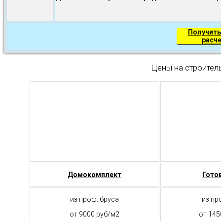
Получить
расч
Цены на строител
Домокомплект
Гото
из проф. бруса
из пр
от 9000 руб/м2
от 145