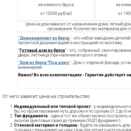
из клееного бруса
из клее
от 15500 руб/м2
от 195
Цена на дом зависит от назаначения дома: летний до
проживания. Количество материала для ст
"
Домокомплект из бруса
"
- это набор заводских детале
проектной документацией и инструкцией по монтажу.
"
Готовый дом из бруса
" - это, собранный, смонтирован
двери, лестница (при наличии второго этажа).
"
Дом из бруса "Под ключ
"
- Дом с отделкой фасада, уст
инженирией.
Важно! Во всех комплектациях - Гарантия действует на
От чего зависит цена на строительство
Индивидуальный или типовой проект
- у индивидуального
бы, но проектирование чуть дороже и по срокам от 2 до 6 н
Тип фундамента
- один и тот же объект можно построить н
эконом (винтовые сваи) до премиум (УШП фундамент).
Стеновой материал и толщина
- будете ли заказывать дом
толщина стены влияет не цену (дом для летнего использов