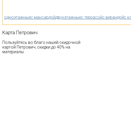
одноэтажные
с мансардой
двухэтажные
с террасой
с верандой
с к
Карта
Петрович:
Пользуйтесь во благо нашей скидочной
картой Петрович, скидки до 40% на
материалы.