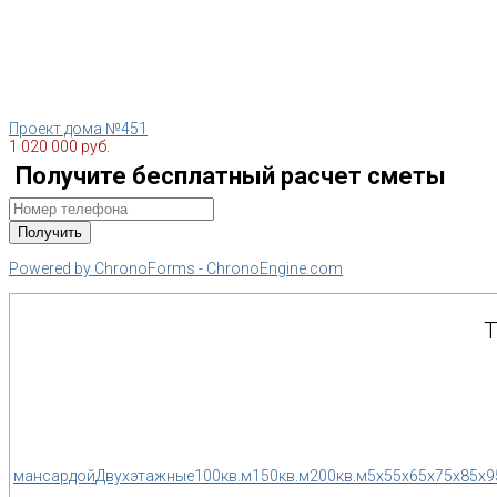
Проект дома №451
1 020 000 руб.
Получите бесплатный расчет сметы
Powered by ChronoForms - ChronoEngine.com
Т
мансардой
Двухэтажные
100кв.м
150кв.м
200кв.м
5x5
5x6
5x7
5x8
5x9