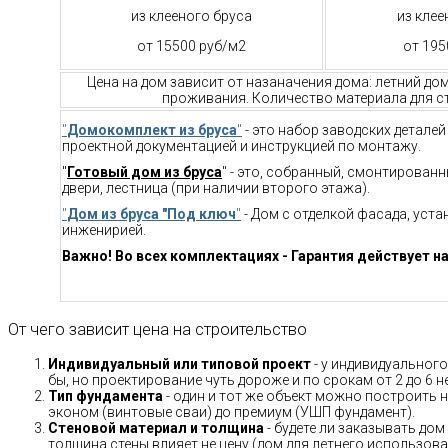
из клееного бруса
из клее
от 15500 руб/м2
от 195
Цена на дом зависит от назаначения дома: летний до
проживания. Количество материала для ст
"
Домокомплект из бруса
"
- это набор заводских детале
проектной документацией и инструкцией по монтажу.
"
Готовый дом из бруса
" - это, собранный, смонтирован
двери, лестница (при наличии второго этажа).
"
Дом из бруса "Под ключ
"
- Дом с отделкой фасада, уст
инженирией.
Важно! Во всех комплектациях - Гарантия действует на
От чего зависит цена на строительство
Индивидуальный или типовой проект
- у индивидуального
бы, но проектирование чуть дороже и по срокам от 2 до 6 н
Тип фундамента
- один и тот же объект можно построить н
эконом (винтовые сваи) до премиум (УШП фундамент).
Стеновой материал и толщина
- будете ли заказывать дом
толщина стены влияет не цену (дом для летнего использов