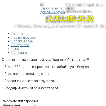
Строительство домов из
бруса
Москва и Область
+7-910-483-93-76
msk@stroitelstvo-iz-brusa.ru
г.Москва, Ленинградский проспект 37 корпус 3 , БЦ
Главная
Проекты домов
Проекты бань
Портфолио
Цены
Контакты
Строительство домов из бруса "под ключ" с гарантией!
+ Более 560 типовых проектов на любой вкус и бюджет.
+ Собственное производство.
+ Поэтапная оплата за результат.
+ Создадим уютный дом, без хлопот.
Выберите тип строения: