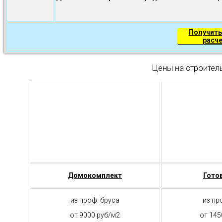
Получить
расч
Цены на строител
Домокомплект
Гото
из проф. бруса
из пр
от 9000 руб/м2
от 145