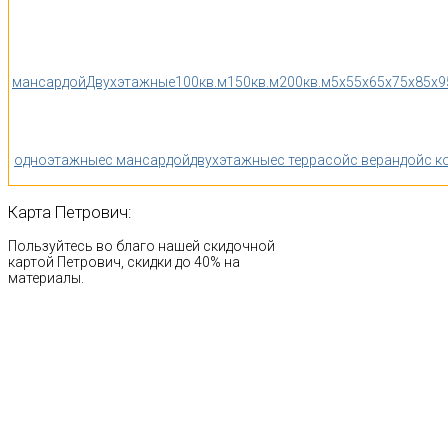
мансардой
Двухэтажные
100кв.м
150кв.м
200кв.м
5x5
5x6
5x7
5x8
5x9
одноэтажные
с мансардой
двухэтажные
с террасой
с верандой
с к
Карта
Петрович:
Пользуйтесь во благо нашей скидочной
картой Петрович, скидки до 40% на
материалы.