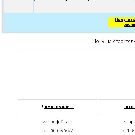
Получить
расч
Цены на строител
Домокомплект
Гото
из проф. бруса
из пр
от 9000 руб/м2
от 145