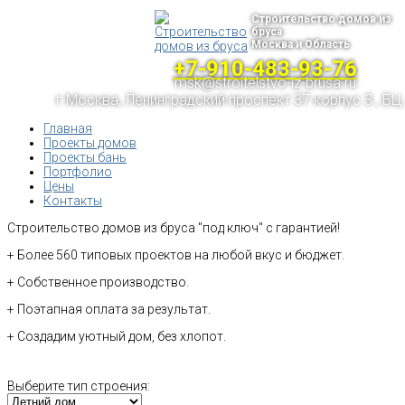
Строительство домов из
бруса
Москва и Область
+7-910-483-93-76
msk@stroitelstvo-iz-brusa.ru
г.Москва, Ленинградский проспект 37 корпус 3 , БЦ
Главная
Проекты домов
Проекты бань
Портфолио
Цены
Контакты
Строительство домов из бруса "под ключ" с гарантией!
+ Более 560 типовых проектов на любой вкус и бюджет.
+ Собственное производство.
+ Поэтапная оплата за результат.
+ Создадим уютный дом, без хлопот.
Выберите тип строения: