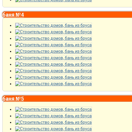
баня №4
баня №5