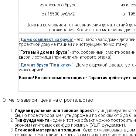
из клееного бруса
из клее
от 15500 руб/м2
от 195
Цена на дом зависит от назаначения дома: летний до
проживания. Количество материала для ст
"
Домокомплект из бруса
"
- это набор заводских детале
проектной документацией и инструкцией по монтажу.
"
Готовый дом из бруса
" - это, собранный, смонтирован
двери, лестница (при наличии второго этажа).
"
Дом из бруса "Под ключ
"
- Дом с отделкой фасада, уст
инженирией.
Важно! Во всех комплектациях - Гарантия действует на
От чего зависит цена на строительство
Индивидуальный или типовой проект
- у индивидуального
бы, но проектирование чуть дороже и по срокам от 2 до 6 н
Тип фундамента
- один и тот же объект можно построить н
эконом (винтовые сваи) до премиум (УШП фундамент).
Стеновой материал и толщина
- будете ли заказывать дом
толщина стены влияет не цену (дом для летнего использов