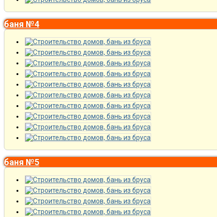
баня №4
баня №5