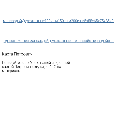
мансардой
Двухэтажные
100кв.м
150кв.м
200кв.м
5x5
5x6
5x7
5x8
5x9
одноэтажные
с мансардой
двухэтажные
с террасой
с верандой
с к
Карта
Петрович:
Пользуйтесь во благо нашей скидочной
картой Петрович, скидки до 40% на
материалы.