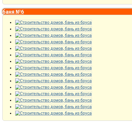
баня №6