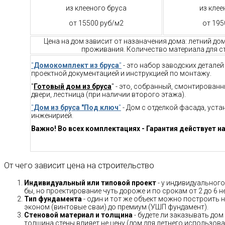
из клееного бруса
из клее
от 15500 руб/м2
от 195
Цена на дом зависит от назаначения дома: летний до
проживания. Количество материала для ст
"
Домокомплект из бруса
"
- это набор заводских детале
проектной документацией и инструкцией по монтажу.
"
Готовый дом из бруса
" - это, собранный, смонтирован
двери, лестница (при наличии второго этажа).
"
Дом из бруса "Под ключ
"
- Дом с отделкой фасада, уст
инженирией.
Важно! Во всех комплектациях - Гарантия действует на
От чего зависит цена на строительство
Индивидуальный или типовой проект
- у индивидуального
бы, но проектирование чуть дороже и по срокам от 2 до 6 н
Тип фундамента
- один и тот же объект можно построить н
эконом (винтовые сваи) до премиум (УШП фундамент).
Стеновой материал и толщина
- будете ли заказывать дом
толщина стены влияет не цену (дом для летнего использов