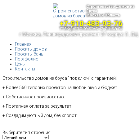
Строительство домов из
бруса
Москва и Область
+7-910-483-93-76
msk@stroitelstvo-iz-brusa.ru
г.Москва, Ленинградский проспект 37 корпус 3 , БЦ
Главная
Проекты домов
Проекты бань
Портфолио
Цены
Контакты
Строительство домов из бруса "под ключ" с гарантией!
+ Более 560 типовых проектов на любой вкус и бюджет.
+ Собственное производство.
+ Поэтапная оплата за результат.
+ Создадим уютный дом, без хлопот.
Выберите тип строения: