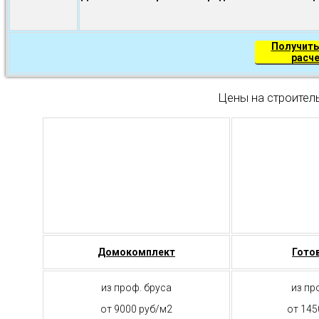
Получить
расч
Цены на строител
Домокомплект
Гото
из проф. бруса
из пр
от 9000 руб/м2
от 145