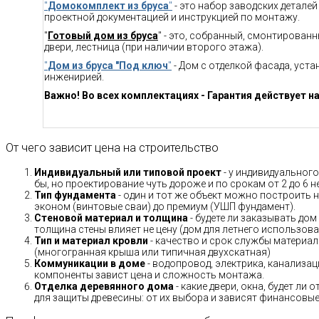
"
Домокомплект из бруса
"
- это набор заводских детале
проектной документацией и инструкцией по монтажу.
"
Готовый дом из бруса
" - это, собранный, смонтирован
двери, лестница (при наличии второго этажа).
"
Дом из бруса "Под ключ
"
- Дом с отделкой фасада, уст
инженирией.
Важно! Во всех комплектациях - Гарантия действует на
От чего зависит цена на строительство
Индивидуальный или типовой проект
- у индивидуального
бы, но проектирование чуть дороже и по срокам от 2 до 6 н
Тип фундамента
- один и тот же объект можно построить н
эконом (винтовые сваи) до премиум (УШП фундамент).
Стеновой материал и толщина
- будете ли заказывать дом
толщина стены влияет не цену (дом для летнего использов
Тип и материал кровли
- качество и срок службы материало
(многогранная крыша или типичная двухскатная)
Коммуникации в доме
- водопровод, электрика, канализац
компоненты завист цена и сложность монтажа.
Отделка деревянного дома
- какие двери, окна, будет ли
для защиты древесины: от их выбора и зависят финансовые 