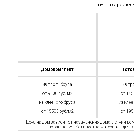
Цены на строител
Домокомплект
Гото
из проф. бруса
из пр
от 9000 руб/м2
от 145
из клееного бруса
из клее
от 15500 руб/м2
от 195
Цена на дом зависит от назаначения дома: летний до
проживания. Количество материала для ст