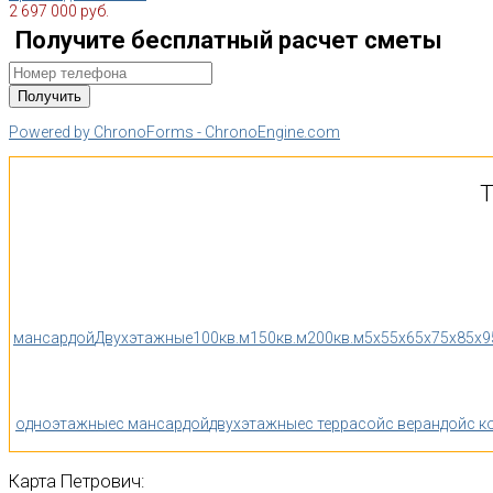
2 697 000 руб.
Получите бесплатный расчет сметы
Powered by ChronoForms - ChronoEngine.com
Т
мансардой
Двухэтажные
100кв.м
150кв.м
200кв.м
5x5
5x6
5x7
5x8
5x9
одноэтажные
с мансардой
двухэтажные
с террасой
с верандой
с к
Карта
Петрович: