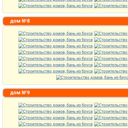
дом №8
дом №9