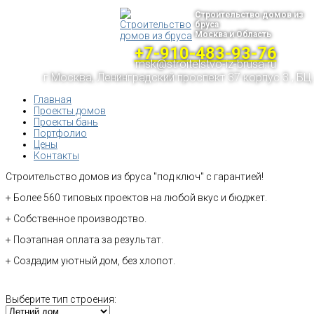
Строительство домов из
бруса
Москва и Область
+7-910-483-93-76
msk@stroitelstvo-iz-brusa.ru
г.Москва, Ленинградский проспект 37 корпус 3 , БЦ
Главная
Проекты домов
Проекты бань
Портфолио
Цены
Контакты
Строительство домов из бруса "под ключ" с гарантией!
+ Более 560 типовых проектов на любой вкус и бюджет.
+ Собственное производство.
+ Поэтапная оплата за результат.
+ Создадим уютный дом, без хлопот.
Выберите тип строения: