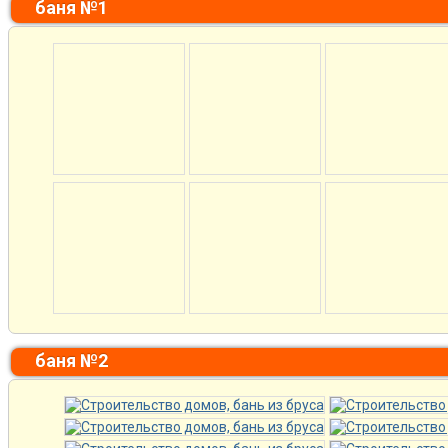
баня №1
баня №2