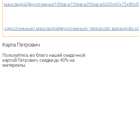
мансардой
Двухэтажные
100кв.м
150кв.м
200кв.м
5x5
5x6
5x7
5x8
5x9
одноэтажные
с мансардой
двухэтажные
с террасой
с верандой
с к
Карта
Петрович:
Пользуйтесь во благо нашей скидочной
картой Петрович, скидки до 40% на
материалы.