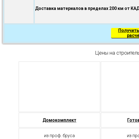
Доставка материалов в пределах 200 км от КА
Получить
расч
Цены на строител
Домокомплект
Гото
из проф. бруса
из пр