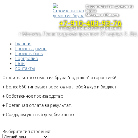
Строительство домов из
бруса
Москва и Область
+7-910-483-93-76
msk@stroitelstvo-iz-brusa.ru
г.Москва, Ленинградский проспект 37 корпус 3 , БЦ
Главная
Проекты домов
Проекты бань
Портфолио
Цены
Контакты
Строительство домов из бруса "под ключ" с гарантией!
+ Более 560 типовых проектов на любой вкус и бюджет.
+ Собственное производство.
+ Поэтапная оплата за результат.
+ Создадим уютный дом, без хлопот.
Выберите тип строения: