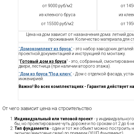
от 9000 руб/м2
от 145
из клееного бруса
из клее
от 15500 руб/м2
от 195
Цена на дом зависит от назаначения дома: летний до
проживания. Количество материала для ст
"
Домокомплект из бруса
"
- это набор заводских детале
проектной документацией и инструкцией по монтажу.
"
Готовый дом из бруса
" - это, собранный, смонтирован
двери, лестница (при наличии второго этажа).
"
Дом из бруса "Под ключ
"
- Дом с отделкой фасада, уст
инженирией.
Важно! Во всех комплектациях - Гарантия действует на
От чего зависит цена на строительство
Индивидуальный или типовой проект
- у индивидуального
бы, но проектирование чуть дороже и по срокам от 2 до 6 н
Тип фундамента
- один и тот же объект можно построить н
эконом (винтовые сваи) до премиум (УШП фундамент).