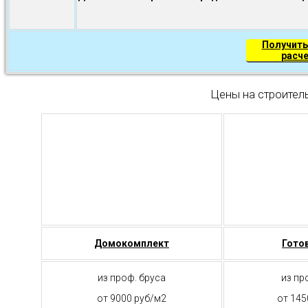
Получить
расч
Цены на строител
Домокомплект
Гото
из проф. бруса
из пр
от 9000 руб/м2
от 145