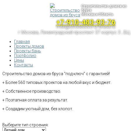
Строительство домов из
бруса
Москва и Область
+7-910-483-93-76
msk@stroitelstvo-iz-brusa.ru
г.Москва, Ленинградский проспект 37 корпус 3 , БЦ
Главная
Проекты домов
Проекты бань
Портфолио
Цены
Контакты
Строительство домов из бруса "под ключ" с гарантией!
+ Более 560 типовых проектов на любой вкус и бюджет.
+ Собственное производство.
+ Поэтапная оплата за результат.
+ Создадим уютный дом, без хлопот.
Выберите тип строения: