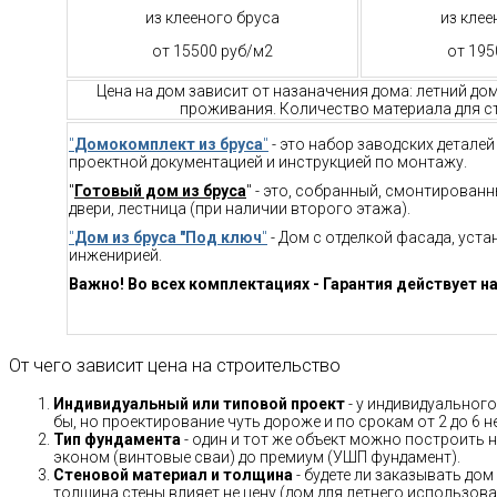
из клееного бруса
из клее
от 15500 руб/м2
от 195
Цена на дом зависит от назаначения дома: летний до
проживания. Количество материала для ст
"
Домокомплект из бруса
"
- это набор заводских детале
проектной документацией и инструкцией по монтажу.
"
Готовый дом из бруса
" - это, собранный, смонтирован
двери, лестница (при наличии второго этажа).
"
Дом из бруса "Под ключ
"
- Дом с отделкой фасада, уст
инженирией.
Важно! Во всех комплектациях - Гарантия действует на
От чего зависит цена на строительство
Индивидуальный или типовой проект
- у индивидуального
бы, но проектирование чуть дороже и по срокам от 2 до 6 н
Тип фундамента
- один и тот же объект можно построить н
эконом (винтовые сваи) до премиум (УШП фундамент).
Стеновой материал и толщина
- будете ли заказывать дом
толщина стены влияет не цену (дом для летнего использов