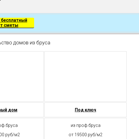
 бесплатный
ет сметы
ьство домов из бруса
вый дом
Под ключ
оф.бруса
из проф.бруса
00 руб/м2
от 19500 руб/м2