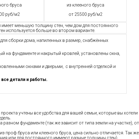
ного бруса
из клееного бруса
00 руб/м2
от 25500 руб/м2
м имеет меньшую толщину стен, чем дом для постоянного
ен используется больше во втором варианте.
й для сборки дома, напиленных в размер, снабжённых
ный на фундаменте и накрытый кровлей, установлены окна,
ановленными окнами и дверьми, с внутренней отделкой и
 все детали и работы.
 проекта учтены все удобства для вашей семьи, которые вы хотели
едель.
а разном фундаменте (так же зависит от типа земли на участке), от
 из проф.бруса или клееного бруса, цена сильно отличается. Так же
ания или для постоянного иммеют разные толщины стен)