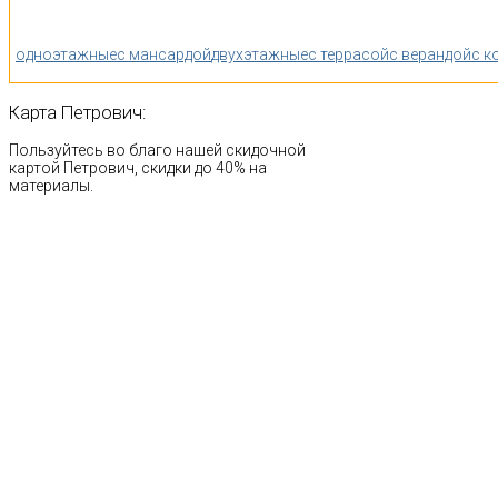
одноэтажные
с мансардой
двухэтажные
с террасой
с верандой
с к
Карта
Петрович:
Пользуйтесь во благо нашей скидочной
картой Петрович, скидки до 40% на
материалы.