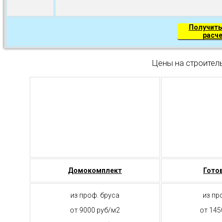
Получить
расч
Цены на строител
Домокомплект
Гото
из проф. бруса
из пр
от 9000 руб/м2
от 145