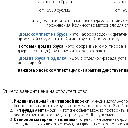
из клееного бруса
из клее
от 15500 руб/м2
от 195
Цена на дом зависит от назаначения дома: летний до
проживания. Количество материала для ст
"
Домокомплект из бруса
"
- это набор заводских детале
проектной документацией и инструкцией по монтажу.
"
Готовый дом из бруса
" - это, собранный, смонтирован
двери, лестница (при наличии второго этажа).
"
Дом из бруса "Под ключ
"
- Дом с отделкой фасада, уст
инженирией.
Важно! Во всех комплектациях - Гарантия действует на
От чего зависит цена на строительство
Индивидуальный или типовой проект
- у индивидуального
бы, но проектирование чуть дороже и по срокам от 2 до 6 н
Тип фундамента
- один и тот же объект можно построить н
эконом (винтовые сваи) до премиум (УШП фундамент).
Стеновой материал и толщина
- будете ли заказывать дом
толщина стены влияет не цену (дом для летнего использов