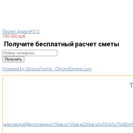
Проект дома №312
705 000 руб.
Получите бесплатный расчет сметы
Powered by ChronoForms - ChronoEngine.com
Т
мансардой
Двухэтажные
100кв.м
150кв.м
200кв.м
5x5
5x6
5x7
5x8
5x9