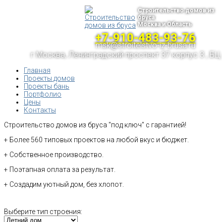
Строительство домов из
бруса
Москва и Область
+7-910-483-93-76
msk@stroitelstvo-iz-brusa.ru
г.Москва, Ленинградский проспект 37 корпус 3 , БЦ
Главная
Проекты домов
Проекты бань
Портфолио
Цены
Контакты
Строительство домов из бруса "под ключ" с гарантией!
+ Более 560 типовых проектов на любой вкус и бюджет.
+ Собственное производство.
+ Поэтапная оплата за результат.
+ Создадим уютный дом, без хлопот.
Выберите тип строения: