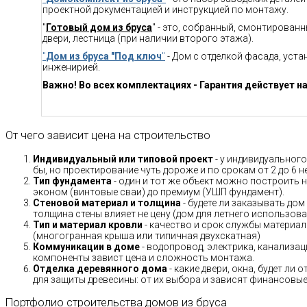
проектной документацией и инструкцией по монтажу.
"
Готовый дом из бруса
" - это, собранный, смонтирован
двери, лестница (при наличии второго этажа).
"
Дом из бруса "Под ключ
"
- Дом с отделкой фасада, уст
инженирией.
Важно! Во всех комплектациях - Гарантия действует на
От чего зависит цена на строительство
Индивидуальный или типовой проект
- у индивидуального
бы, но проектирование чуть дороже и по срокам от 2 до 6 н
Тип фундамента
- один и тот же объект можно построить н
эконом (винтовые сваи) до премиум (УШП фундамент).
Стеновой материал и толщина
- будете ли заказывать дом
толщина стены влияет не цену (дом для летнего использов
Тип и материал кровли
- качество и срок службы материало
(многогранная крыша или типичная двухскатная)
Коммуникации в доме
- водопровод, электрика, канализац
компоненты завист цена и сложность монтажа.
Отделка деревянного дома
- какие двери, окна, будет ли
для защиты древесины: от их выбора и зависят финансовые 
Портфолио строительства домов из бруса