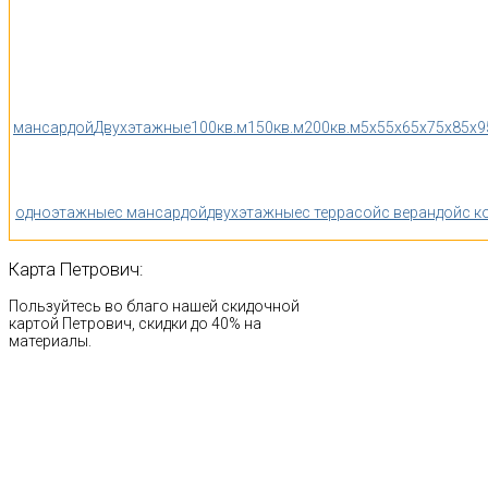
мансардой
Двухэтажные
100кв.м
150кв.м
200кв.м
5x5
5x6
5x7
5x8
5x9
одноэтажные
с мансардой
двухэтажные
с террасой
с верандой
с к
Карта
Петрович:
Пользуйтесь во благо нашей скидочной
картой Петрович, скидки до 40% на
материалы.