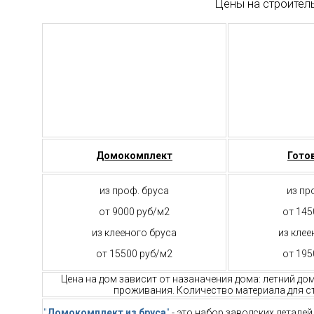
Цены на строител
Домокомплект
Гото
из проф. бруса
из пр
от 9000 руб/м2
от 145
из клееного бруса
из клее
от 15500 руб/м2
от 195
Цена на дом зависит от назаначения дома: летний до
проживания. Количество материала для ст
"
Домокомплект из бруса
"
- это набор заводских детале