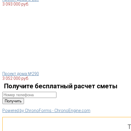
3 093 000 руб.
Проект дома №290
3 052 000 руб.
Получите бесплатный расчет сметы
Powered by ChronoForms - ChronoEngine.com
Т