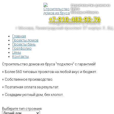
Строительство домов из
бруса
Москва и Область
+7-910-483-93-76
msk@stroitelstvo-iz-brusa.ru
г.Москва, Ленинградский проспект 37 корпус 3 , БЦ
Главная
Проекты домов
Проекты бань
Портфолио
Цены
Контакты
Строительство домов из бруса "под ключ" с гарантией!
+ Более 560 типовых проектов на любой вкус и бюджет.
+ Собственное производство.
+ Поэтапная оплата за результат.
+ Создадим уютный дом, без хлопот.
Выберите тип строения: