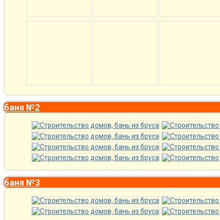
баня №2
баня №3