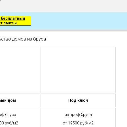
 бесплатный
ет сметы
ьство домов из бруса
вый дом
Под ключ
оф.бруса
из проф.бруса
00 руб/м2
от 19500 руб/м2