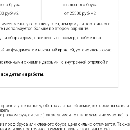
ного бруса
из клееного бруса
00 руб/м2
от 25500 руб/м2
м имеет меньшую толщину стен, чем дом для постоянного
ен используется больше во втором варианте.
й для сборки дома, напиленных в размер, снабжённых
ный на фундаменте и накрытый кровлей, установлены окна,
ановленными окнами и дверьми, с внутренней отделкой и
 все детали и работы.
 проекта учтены все удобства для вашей семьи, которые вы хотели
едель.
а разном фундаменте (так же зависит от типа земли на участке), от
 из проф.бруса или клееного бруса, цена сильно отличается. Так же
ания или для постоянного иммеют разные толщины стен)