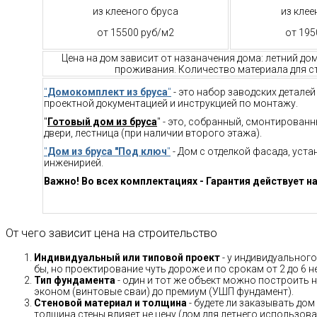
из клееного бруса
из клее
от 15500 руб/м2
от 195
Цена на дом зависит от назаначения дома: летний до
проживания. Количество материала для ст
"
Домокомплект из бруса
"
- это набор заводских детале
проектной документацией и инструкцией по монтажу.
"
Готовый дом из бруса
" - это, собранный, смонтирован
двери, лестница (при наличии второго этажа).
"
Дом из бруса "Под ключ
"
- Дом с отделкой фасада, уст
инженирией.
Важно! Во всех комплектациях - Гарантия действует на
От чего зависит цена на строительство
Индивидуальный или типовой проект
- у индивидуального
бы, но проектирование чуть дороже и по срокам от 2 до 6 н
Тип фундамента
- один и тот же объект можно построить н
эконом (винтовые сваи) до премиум (УШП фундамент).
Стеновой материал и толщина
- будете ли заказывать дом
толщина стены влияет не цену (дом для летнего использов