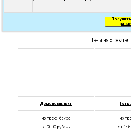
Получить
расч
Цены на строител
Домокомплект
Гото
из проф. бруса
из пр
от 9000 руб/м2
от 145