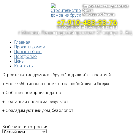
Строительство домов из
бруса
Москва и Область
+7-910-483-93-76
msk@stroitelstvo-iz-brusa.ru
г.Москва, Ленинградский проспект 37 корпус 3 , БЦ
Главная
Проекты домов
Проекты бань
Портфолио
Цены
Контакты
Строительство домов из бруса "под ключ" с гарантией!
+ Более 560 типовых проектов на любой вкус и бюджет.
+ Собственное производство.
+ Поэтапная оплата за результат.
+ Создадим уютный дом, без хлопот.
Выберите тип строения: