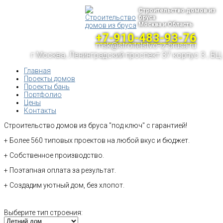
Строительство домов из
бруса
Москва и Область
+7-910-483-93-76
msk@stroitelstvo-iz-brusa.ru
г.Москва, Ленинградский проспект 37 корпус 3 , БЦ
Главная
Проекты домов
Проекты бань
Портфолио
Цены
Контакты
Строительство домов из бруса "под ключ" с гарантией!
+ Более 560 типовых проектов на любой вкус и бюджет.
+ Собственное производство.
+ Поэтапная оплата за результат.
+ Создадим уютный дом, без хлопот.
Выберите тип строения: