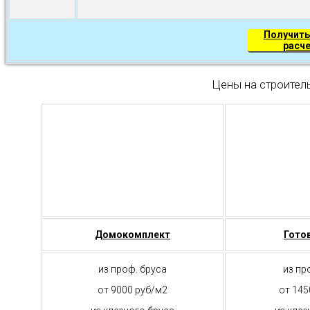
Получить
расч
Цены на строител
Домокомплект
Гото
из проф. бруса
из пр
от 9000 руб/м2
от 145