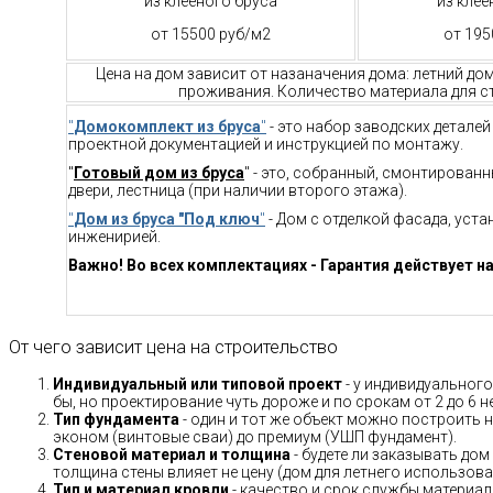
из клееного бруса
из клее
от 15500 руб/м2
от 195
Цена на дом зависит от назаначения дома: летний до
проживания. Количество материала для ст
"
Домокомплект из бруса
"
- это набор заводских детале
проектной документацией и инструкцией по монтажу.
"
Готовый дом из бруса
" - это, собранный, смонтирован
двери, лестница (при наличии второго этажа).
"
Дом из бруса "Под ключ
"
- Дом с отделкой фасада, уст
инженирией.
Важно! Во всех комплектациях - Гарантия действует на
От чего зависит цена на строительство
Индивидуальный или типовой проект
- у индивидуального
бы, но проектирование чуть дороже и по срокам от 2 до 6 н
Тип фундамента
- один и тот же объект можно построить н
эконом (винтовые сваи) до премиум (УШП фундамент).
Стеновой материал и толщина
- будете ли заказывать дом
толщина стены влияет не цену (дом для летнего использов
Тип и материал кровли
- качество и срок службы материало