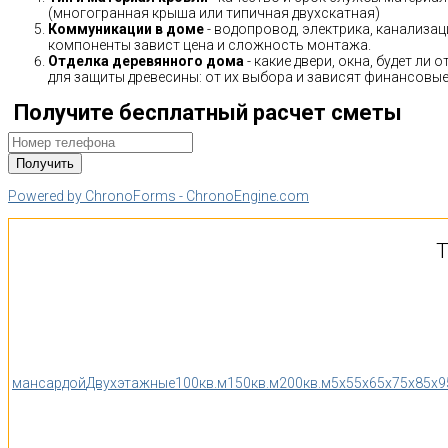
(многогранная крыша или типичная двухскатная)
Коммуникации в доме
- водопровод, электрика, канализац
компоненты завист цена и сложность монтажа.
Отделка деревянного дома
- какие двери, окна, будет ли
для защиты древесины: от их выбора и зависят финансовые 
Получите бесплатный расчет сметы
Powered by ChronoForms - ChronoEngine.com
Т
мансардой
Двухэтажные
100кв.м
150кв.м
200кв.м
5x5
5x6
5x7
5x8
5x9