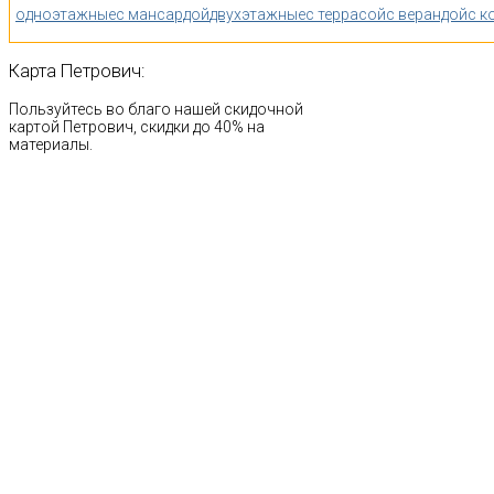
одноэтажные
с мансардой
двухэтажные
с террасой
с верандой
с к
Карта
Петрович:
Пользуйтесь во благо нашей скидочной
картой Петрович, скидки до 40% на
материалы.