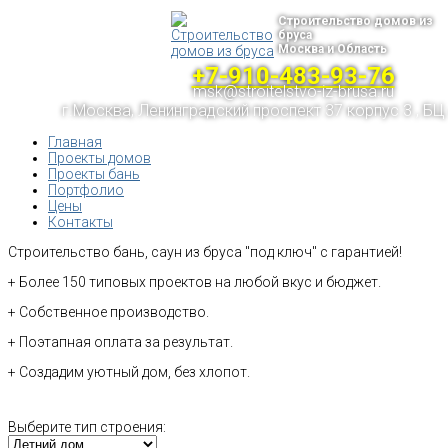
Строительство домов из
бруса
Москва и Область
+7-910-483-93-76
msk@stroitelstvo-iz-brusa.ru
г.Москва, Ленинградский проспект 37 корпус 3 , БЦ
Главная
Проекты домов
Проекты бань
Портфолио
Цены
Контакты
Строительство бань, саун из бруса "под ключ" с гарантией!
+ Более 150 типовых проектов на любой вкус и бюджет.
+ Собственное производство.
+ Поэтапная оплата за результат.
+ Создадим уютный дом, без хлопот.
Выберите тип строения: