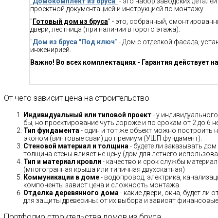
"
Домокомплект из бруса
"
- это набор заводских детале
проектной документацией и инструкцией по монтажу.
"
Готовый дом из бруса
" - это, собранный, смонтирован
двери, лестница (при наличии второго этажа).
"
Дом из бруса "Под ключ
"
- Дом с отделкой фасада, уст
инженирией.
Важно! Во всех комплектациях - Гарантия действует на
От чего зависит цена на строительство
Индивидуальный или типовой проект
- у индивидуального
бы, но проектирование чуть дороже и по срокам от 2 до 6 н
Тип фундамента
- один и тот же объект можно построить н
эконом (винтовые сваи) до премиум (УШП фундамент).
Стеновой материал и толщина
- будете ли заказывать дом
толщина стены влияет не цену (дом для летнего использов
Тип и материал кровли
- качество и срок службы материало
(многогранная крыша или типичная двухскатная)
Коммуникации в доме
- водопровод, электрика, канализац
компоненты завист цена и сложность монтажа.
Отделка деревянного дома
- какие двери, окна, будет ли
для защиты древесины: от их выбора и зависят финансовые 
Портфолио строительства домов из бруса