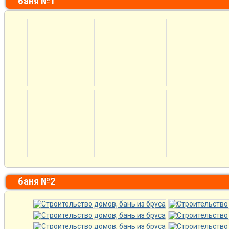
баня №1
баня №2