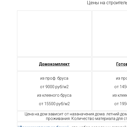
Цены на строител
Домокомплект
Гото
из проф. бруса
из пр
от 9000 руб/м2
от 145
из клееного бруса
из клее
от 15500 руб/м2
от 195
Цена на дом зависит от назаначения дома: летний до
проживания. Количество материала для ст