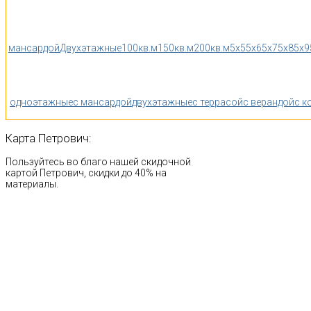
мансардой
Двухэтажные
100кв.м
150кв.м
200кв.м
5x5
5x6
5x7
5x8
5x9
одноэтажные
с мансардой
двухэтажные
с террасой
с верандой
с к
Карта
Петрович:
Пользуйтесь во благо нашей скидочной
картой Петрович, скидки до 40% на
материалы.