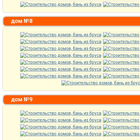
дом №8
дом №9