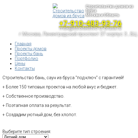
Строительство домов из
бруса
Москва и Область
+7-910-483-93-76
msk@stroitelstvo-iz-brusa.ru
г.Москва, Ленинградский проспект 37 корпус 3 , БЦ
Главная
Проекты домов
Проекты бань
Портфолио
Цены
Контакты
Строительство бань, саун из бруса "под ключ" с гарантией!
+ Более 150 типовых проектов на любой вкус и бюджет.
+ Собственное производство.
+ Поэтапная оплата за результат.
+ Создадим уютный дом, без хлопот.
Выберите тип строения: