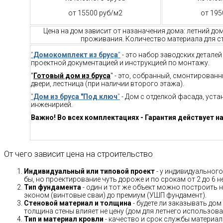
от 15500 руб/м2
от 195
Цена на дом зависит от назаначения дома: летний до
проживания. Количество материала для ст
"
Домокомплект из бруса
"
- это набор заводских детале
проектной документацией и инструкцией по монтажу.
"
Готовый дом из бруса
" - это, собранный, смонтирован
двери, лестница (при наличии второго этажа).
"
Дом из бруса "Под ключ
"
- Дом с отделкой фасада, уст
инженирией.
Важно! Во всех комплектациях - Гарантия действует на
От чего зависит цена на строительство
Индивидуальный или типовой проект
- у индивидуального
бы, но проектирование чуть дороже и по срокам от 2 до 6 н
Тип фундамента
- один и тот же объект можно построить н
эконом (винтовые сваи) до премиум (УШП фундамент).
Стеновой материал и толщина
- будете ли заказывать дом
толщина стены влияет не цену (дом для летнего использов
Тип и материал кровли
- качество и срок службы материало