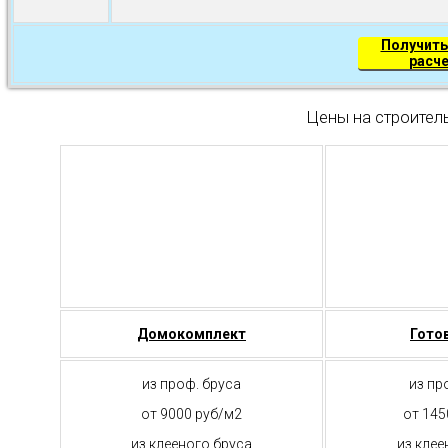
Получить
расч
Цены на строител
Домокомплект
Гото
из проф. бруса
из пр
от 9000 руб/м2
от 145
из клееного бруса
из клее