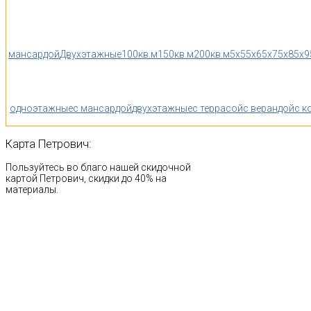
мансардой
Двухэтажные
100кв.м
150кв.м
200кв.м
5x5
5x6
5x7
5x8
5x9
одноэтажные
с мансардой
двухэтажные
с террасой
с верандой
с к
Карта
Петрович:
Пользуйтесь во благо нашей скидочной
картой Петрович, скидки до 40% на
материалы.