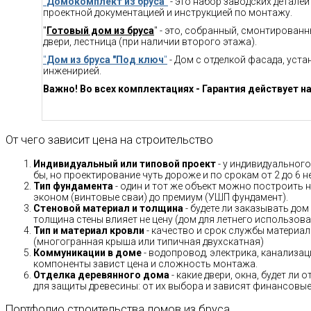
"
Домокомплект из бруса
"
- это набор заводских детале
проектной документацией и инструкцией по монтажу.
"
Готовый дом из бруса
" - это, собранный, смонтирован
двери, лестница (при наличии второго этажа).
"
Дом из бруса "Под ключ
"
- Дом с отделкой фасада, уст
инженирией.
Важно! Во всех комплектациях - Гарантия действует на
От чего зависит цена на строительство
Индивидуальный или типовой проект
- у индивидуального
бы, но проектирование чуть дороже и по срокам от 2 до 6 н
Тип фундамента
- один и тот же объект можно построить н
эконом (винтовые сваи) до премиум (УШП фундамент).
Стеновой материал и толщина
- будете ли заказывать дом
толщина стены влияет не цену (дом для летнего использов
Тип и материал кровли
- качество и срок службы материало
(многогранная крыша или типичная двухскатная)
Коммуникации в доме
- водопровод, электрика, канализац
компоненты завист цена и сложность монтажа.
Отделка деревянного дома
- какие двери, окна, будет ли
для защиты древесины: от их выбора и зависят финансовые 
Портфолио строительства домов из бруса