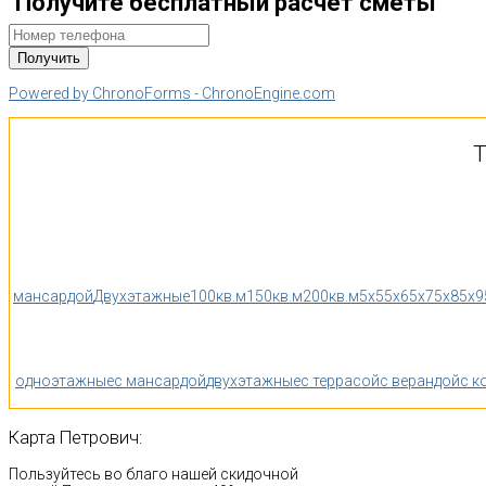
Получите бесплатный расчет сметы
Powered by ChronoForms - ChronoEngine.com
Т
мансардой
Двухэтажные
100кв.м
150кв.м
200кв.м
5x5
5x6
5x7
5x8
5x9
одноэтажные
с мансардой
двухэтажные
с террасой
с верандой
с к
Карта
Петрович:
Пользуйтесь во благо нашей скидочной