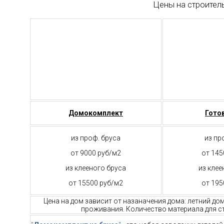
Цены на строител
Домокомплект
Гото
из проф. бруса
из пр
от 9000 руб/м2
от 145
из клееного бруса
из клее
от 15500 руб/м2
от 195
Цена на дом зависит от назаначения дома: летний до
проживания. Количество материала для ст