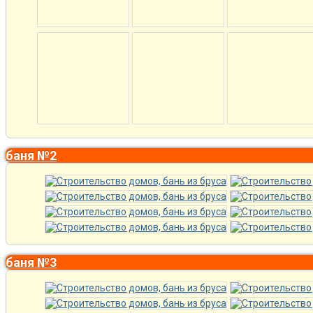
баня №2
баня №3