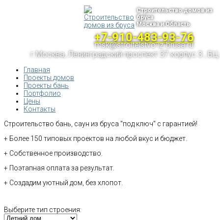
Строительство домов из
бруса
Москва и Область
+7-910-483-93-76
msk@stroitelstvo-iz-brusa.ru
г.Москва, Ленинградский проспект 37 корпус 3 , БЦ
Главная
Проекты домов
Проекты бань
Портфолио
Цены
Контакты
Строительство бань, саун из бруса "под ключ" с гарантией!
+ Более 150 типовых проектов на любой вкус и бюджет.
+ Собственное производство.
+ Поэтапная оплата за результат.
+ Создадим уютный дом, без хлопот.
Выберите тип строения: