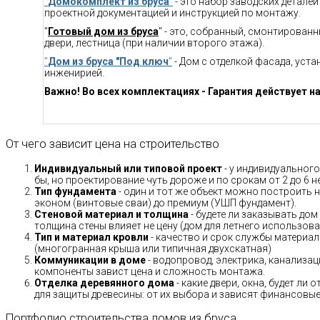
"
Домокомплект из бруса
"
- это набор заводских детале
проектной документацией и инструкцией по монтажу.
"
Готовый дом из бруса
" - это, собранный, смонтирован
двери, лестница (при наличии второго этажа).
"
Дом из бруса "Под ключ
"
- Дом с отделкой фасада, уст
инженирией.
Важно! Во всех комплектациях - Гарантия действует на
От чего зависит цена на строительство
Индивидуальный или типовой проект
- у индивидуального
бы, но проектирование чуть дороже и по срокам от 2 до 6 н
Тип фундамента
- один и тот же объект можно построить н
эконом (винтовые сваи) до премиум (УШП фундамент).
Стеновой материал и толщина
- будете ли заказывать дом
толщина стены влияет не цену (дом для летнего использов
Тип и материал кровли
- качество и срок службы материало
(многогранная крыша или типичная двухскатная)
Коммуникации в доме
- водопровод, электрика, канализац
компоненты завист цена и сложность монтажа.
Отделка деревянного дома
- какие двери, окна, будет ли
для защиты древесины: от их выбора и зависят финансовые 
Портфолио строительства домов из бруса