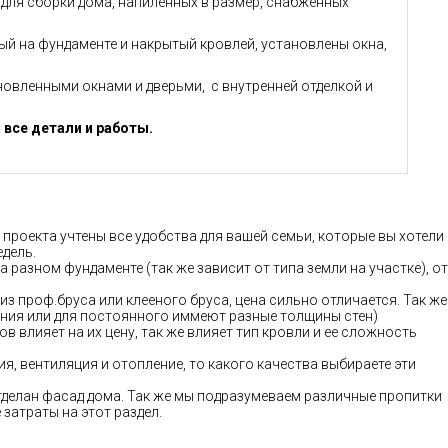
й для сборки дома, напиленных в размер, снабжённых
ный на фундаменте и накрытый кровлей, установлены окна,
ановленными окнами и дверьми, с внутренней отделкой и
 все детали и работы.
 проекта учтены все удобства для вашей семьи, которые вы хотели
едель.
а разном фундаменте (так же зависит от типа земли на участке), от
 из проф.бруса или клееного бруса, цена сильно отличается. Так же
ания или для постоянного иммеют разные толщины стен)
в влияет на их цену, так же влияет тип кровли и ее сложность
ия, вентиляция и отопление, то какого качества выбираете эти
 отделан фасад дома. Так же мы подразумеваем различные пропитки
затраты на этот раздел.