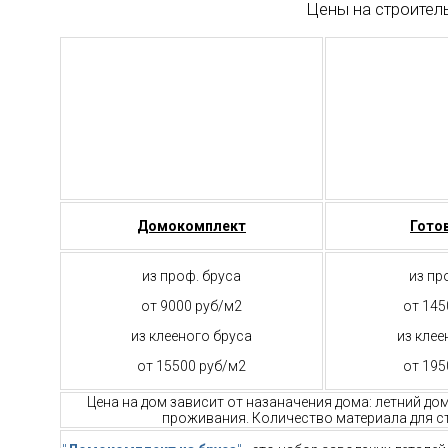
Цены на строител
Домокомплект
Гото
из проф. бруса
из пр
от 9000 руб/м2
от 145
из клееного бруса
из клее
от 15500 руб/м2
от 195
Цена на дом зависит от назаначения дома: летний до
проживания. Количество материала для ст