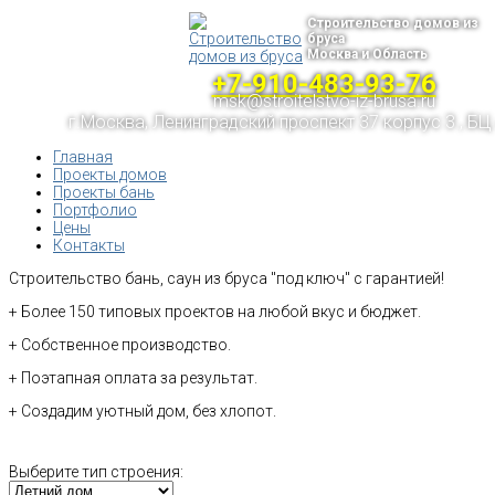
Строительство домов из
бруса
Москва и Область
+7-910-483-93-76
msk@stroitelstvo-iz-brusa.ru
г.Москва, Ленинградский проспект 37 корпус 3 , БЦ
Главная
Проекты домов
Проекты бань
Портфолио
Цены
Контакты
Строительство бань, саун из бруса "под ключ" с гарантией!
+ Более 150 типовых проектов на любой вкус и бюджет.
+ Собственное производство.
+ Поэтапная оплата за результат.
+ Создадим уютный дом, без хлопот.
Выберите тип строения: