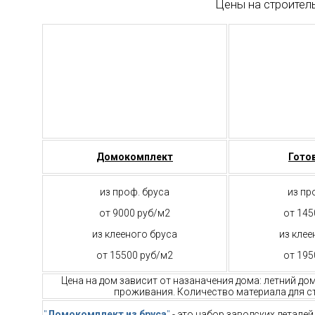
Цены на строител
Домокомплект
Гото
из проф. бруса
из пр
от 9000 руб/м2
от 145
из клееного бруса
из клее
от 15500 руб/м2
от 195
Цена на дом зависит от назаначения дома: летний до
проживания. Количество материала для ст
"
Домокомплект из бруса
"
- это набор заводских детале