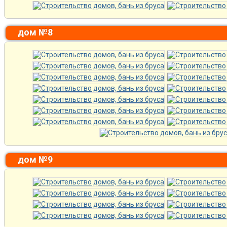
дом №8
дом №9