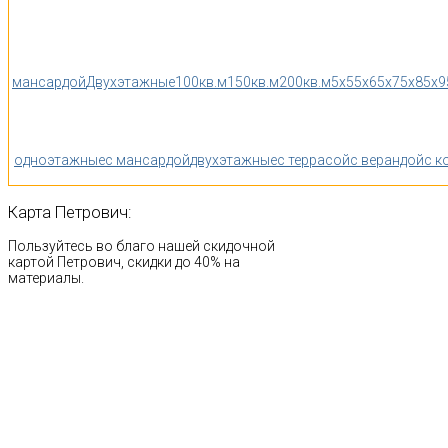
мансардой
Двухэтажные
100кв.м
150кв.м
200кв.м
5x5
5x6
5x7
5x8
5x9
одноэтажные
с мансардой
двухэтажные
с террасой
с верандой
с к
Карта
Петрович:
Пользуйтесь во благо нашей скидочной
картой Петрович, скидки до 40% на
материалы.