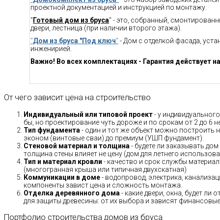
проектной документацией и инструкцией по монтажу.
"
Готовый дом из бруса
" - это, собранный, смонтирован
двери, лестница (при наличии второго этажа).
"
Дом из бруса "Под ключ
"
- Дом с отделкой фасада, уст
инженирией.
Важно! Во всех комплектациях - Гарантия действует на
От чего зависит цена на строительство
Индивидуальный или типовой проект
- у индивидуального
бы, но проектирование чуть дороже и по срокам от 2 до 6 н
Тип фундамента
- один и тот же объект можно построить н
эконом (винтовые сваи) до премиум (УШП фундамент).
Стеновой материал и толщина
- будете ли заказывать дом
толщина стены влияет не цену (дом для летнего использов
Тип и материал кровли
- качество и срок службы материало
(многогранная крыша или типичная двухскатная)
Коммуникации в доме
- водопровод, электрика, канализац
компоненты завист цена и сложность монтажа.
Отделка деревянного дома
- какие двери, окна, будет ли
для защиты древесины: от их выбора и зависят финансовые 
Портфолио строительства домов из бруса