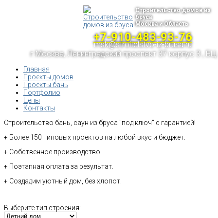
Строительство домов из
бруса
Москва и Область
+7-910-483-93-76
msk@stroitelstvo-iz-brusa.ru
г.Москва, Ленинградский проспект 37 корпус 3 , БЦ
Главная
Проекты домов
Проекты бань
Портфолио
Цены
Контакты
Строительство бань, саун из бруса "под ключ" с гарантией!
+ Более 150 типовых проектов на любой вкус и бюджет.
+ Собственное производство.
+ Поэтапная оплата за результат.
+ Создадим уютный дом, без хлопот.
Выберите тип строения: