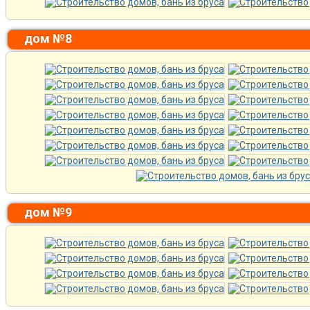
дом №8
дом №9