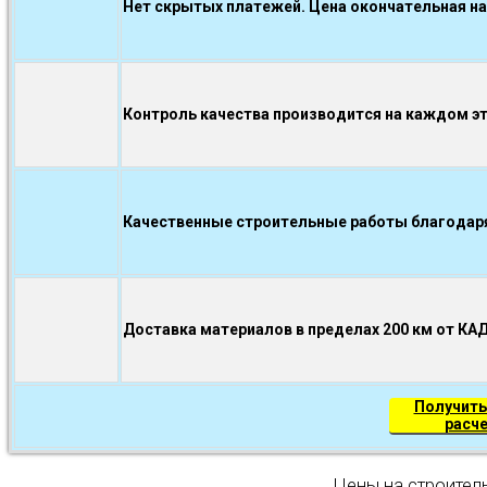
Нет скрытых платежей. Цена окончательная на
Контроль качества производится на каждом э
Качественные строительные работы благодаря.
Доставка материалов в пределах 200 км от КА
Получить
расч
Цены на строител