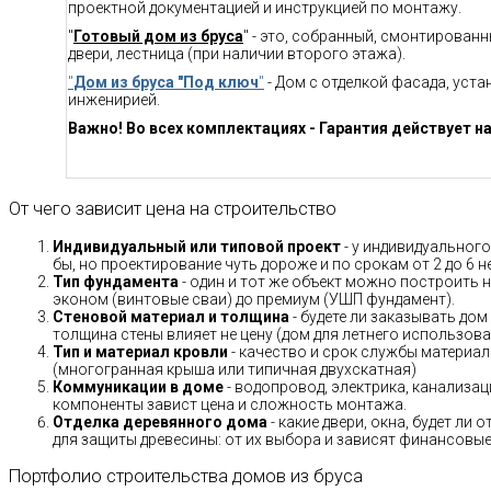
проектной документацией и инструкцией по монтажу.
"
Готовый дом из бруса
" - это, собранный, смонтирован
двери, лестница (при наличии второго этажа).
"
Дом из бруса "Под ключ
"
- Дом с отделкой фасада, уст
инженирией.
Важно! Во всех комплектациях - Гарантия действует на
От чего зависит цена на строительство
Индивидуальный или типовой проект
- у индивидуального
бы, но проектирование чуть дороже и по срокам от 2 до 6 н
Тип фундамента
- один и тот же объект можно построить н
эконом (винтовые сваи) до премиум (УШП фундамент).
Стеновой материал и толщина
- будете ли заказывать дом
толщина стены влияет не цену (дом для летнего использов
Тип и материал кровли
- качество и срок службы материало
(многогранная крыша или типичная двухскатная)
Коммуникации в доме
- водопровод, электрика, канализац
компоненты завист цена и сложность монтажа.
Отделка деревянного дома
- какие двери, окна, будет ли
для защиты древесины: от их выбора и зависят финансовые 
Портфолио строительства домов из бруса