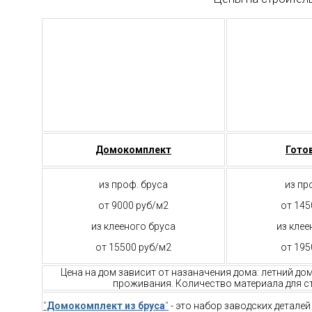
Домокомплект
Гото
из проф. бруса
из пр
от 9000 руб/м2
от 145
из клееного бруса
из клее
от 15500 руб/м2
от 195
Цена на дом зависит от назаначения дома: летний до
проживания. Количество материала для ст
"
Домокомплект из бруса
"
- это набор заводских детале