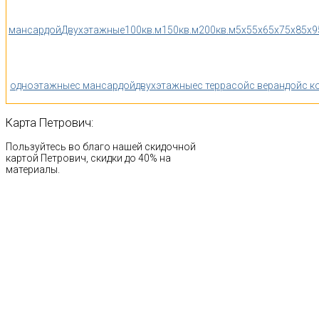
мансардой
Двухэтажные
100кв.м
150кв.м
200кв.м
5x5
5x6
5x7
5x8
5x9
одноэтажные
с мансардой
двухэтажные
с террасой
с верандой
с к
Карта
Петрович:
Пользуйтесь во благо нашей скидочной
картой Петрович, скидки до 40% на
материалы.