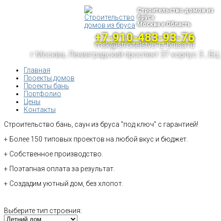
Строительство домов из
бруса
Москва и Область
+7-910-483-93-76
msk@stroitelstvo-iz-brusa.ru
г.Москва, Ленинградский проспект 37 корпус 3 , БЦ
Главная
Проекты домов
Проекты бань
Портфолио
Цены
Контакты
Строительство бань, саун из бруса "под ключ" с гарантией!
+ Более 150 типовых проектов на любой вкус и бюджет.
+ Собственное производство.
+ Поэтапная оплата за результат.
+ Создадим уютный дом, без хлопот.
Выберите тип строения: